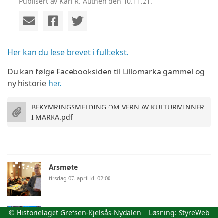
Publisert av Kari R. Authén den 10.11.21.
Her kan du lese brevet i fulltekst.
Du kan følge Facebooksiden til Lillomarka gammel og
ny historie
her.
BEKYMRINGSMELDING OM VERN AV KULTURMINNER
I MARKA.pdf
Årsmøte
tirsdag 07. april kl. 02:00
Tur til Nord- England
© Historielaget Grefsen-Kjelsås-Nydalen | Løsning:
StyreWeb