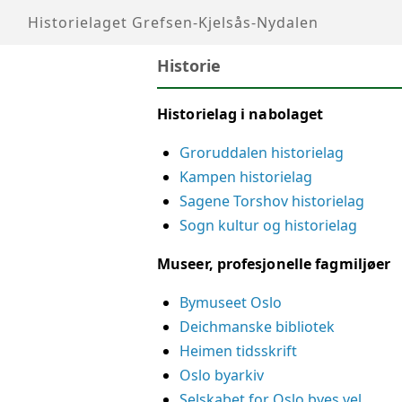
Historielaget Grefsen-Kjelsås-Nydalen
Historie
Historielag i nabolaget
Groruddalen historielag
Kampen historielag
Sagene Torshov historielag
Sogn kultur og historielag
Museer, profesjonelle fagmiljøer
Bymuseet Oslo
Deichmanske bibliotek
Heimen tidsskrift
Oslo byarkiv
Selskabet for Oslo byes vel